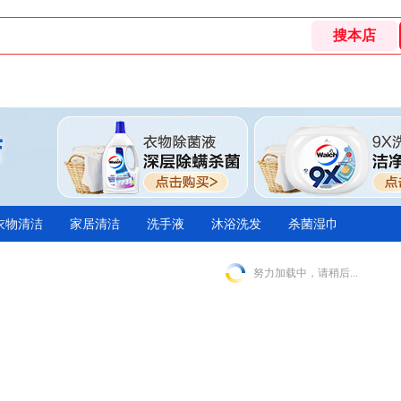
衣物清洁
家居清洁
洗手液
沐浴洗发
杀菌湿巾
努力加载中，请稍后...